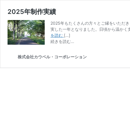
2025年制作実績
2025年もたくさんの方々とご縁をいただ
実した一年となりました。日頃から温かく支
2025
を読む
[…]
年
from
続きを読む…
制
2025
作
年
株式会社カウベル・コーポレーション
実
制
績
作
実
績