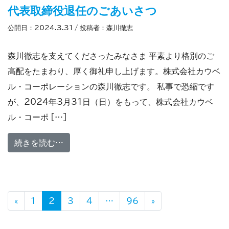
代表取締役退任のごあいさつ
公開日：
2024.3.31
/ 投稿者：
森川徹志
森川徹志を支えてくださったみなさま 平素より格別のご
高配をたまわり、厚く御礼申し上げます。株式会社カウベ
ル・コーポレーションの森川徹志です。 私事で恐縮です
が、2024年3月31日（日）をもって、株式会社カウベ
ル・コーポ […]
from 代表取締役退任のごあいさつ
続きを読む…
投稿ナビゲーション
«
1
2
3
4
…
96
»