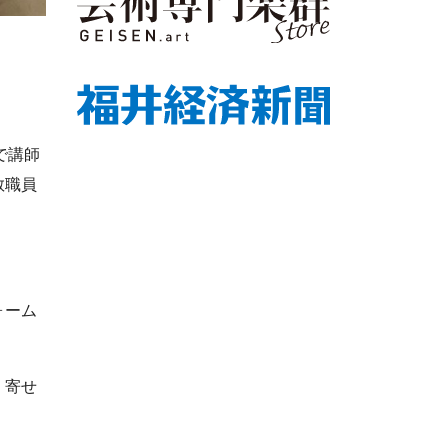
で講師
教職員
ォーム
。寄せ