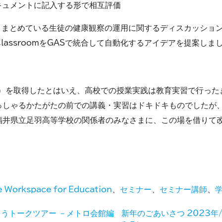
キュメントに記入する形で相互評価
取りまとめている生徒の健康観察の運用に関するディスカッショ
assroomをGASで統合して自動化するアイデアを提案しま
業）を取得したとはいえ、高校での授業実践は教育実習で行った
っしゃるかたがたの前での講義・実習はドキドキものでしたが
福井県立足羽高等学校の関係者のみなさまに、この場を借りて
 Workspace for Education
、
セミナー
、
セミナー講師
、
うトークツアー －メトロ会館編
新年のごあいさつ 2023年