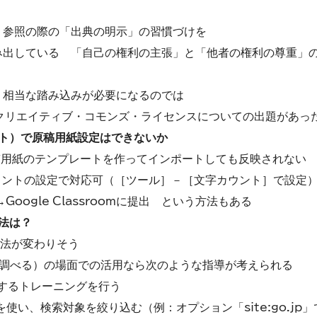
・参照の際の「出典の明示」の習慣づけを
み出している 「自己の権利の主張」と「他者の権利の尊重」
、相当な踏み込みが必要になるのでは
、クリエイティブ・コモンズ・ライセンスについての出題があっ
メント）で原稿用紙設定はできないか
稿用紙のテンプレートを作ってインポートしても反映されない
ュメントの設定で対応可（［ツール］－［文字カウント］で設定
Google Classroomに提出 という方法もある
法は？
用法が変わりそう
h 調べる）の場面での活用なら次のような指導が考えられる
するトレーニングを行う
を使い、検索対象を絞り込む（例：オプション「site:go.jp