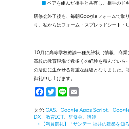
ペアを組んだ相手と共有し、相手のド
研修会終了後も、毎朝Googleフォームで
り、私からはフォーム・スプレッドシート・Cl
10月に高等学校教諭一種免許状（情報、商
高校の教育現場で数多くの経験を積んでいら
の活動に生かせる貴重な経験となりました。
御礼申し上げます。
Facebook
Twitter
Line
Email
タグ:
GAS
、
Google Apps Script
、
Google
DX
、
教育ICT
、
研修会
、
講師
投稿ナビゲーション
【満員御礼】「サンデー 福井の建築を知ろ