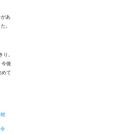
ンがあ
した。
きり。
、今後
改めて
学校
/令