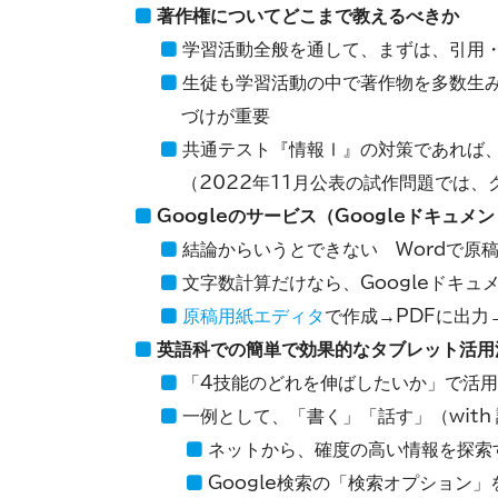
著作権についてどこまで教えるべきか
学習活動全般を通して、まずは、引用
生徒も学習活動の中で著作物を多数生
づけが重要
共通テスト『情報Ⅰ』の対策であれば
（2022年11月公表の試作問題では
Googleのサービス（Googleドキュ
結論からいうとできない Wordで原
文字数計算だけなら、Googleドキ
原稿用紙エディタ
で作成→PDFに出力→
英語科での簡単で効果的なタブレット活用
「4技能のどれを伸ばしたいか」で活
一例として、「書く」「話す」（wit
ネットから、確度の高い情報を探索
Google検索の「検索オプション」