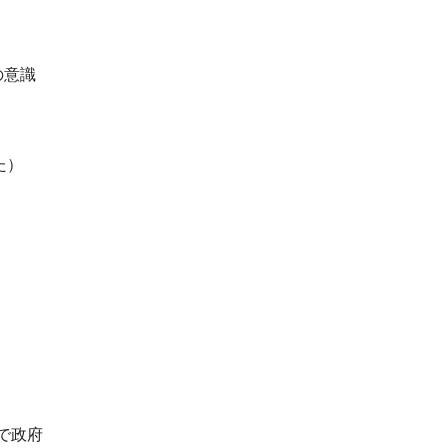
の意識
た）
）
」で政府