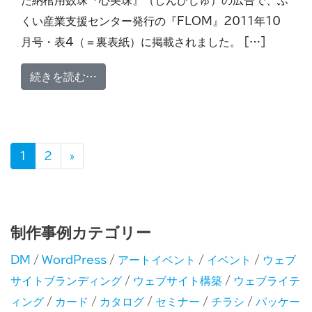
た納棺用数珠『心美珠』（しんびじゅ）の広告で、ふ
くい産業支援センター発行の『FLOM』2011年10
月号・表4（＝裏表紙）に掲載されました。 […]
from 燃やすと土に戻る環境配慮型のエ
続きを読む…
投稿ナビゲーション
1
2
»
制作事例カテゴリー
DM
/
WordPress
/
アートイベント
/
イベント
/
ウェブ
サイトブランディング
/
ウェブサイト構築
/
ウェブライテ
ィング
/
カード
/
カタログ
/
セミナー
/
チラシ
/
パッケー