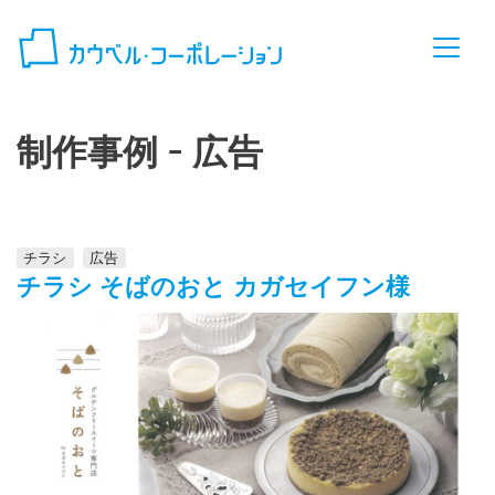
コンテンツへスキップ
制作事例 -
広告
チラシ
広告
チラシ そばのおと カガセイフン様