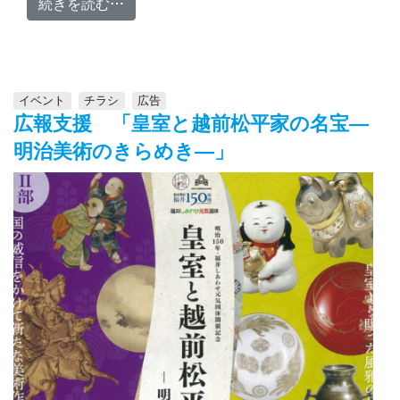
from チラシ アルネット企画様
続きを読む…
イベント
チラシ
広告
広報支援 「皇室と越前松平家の名宝―
明治美術のきらめき―」