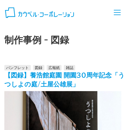
コンテンツへスキップ
制作事例 -
図録
パンフレット
図録
広報紙
雑誌
【図録】養浩館庭園 開園30周年記念「う
つしよの庭/土屋公雄展」