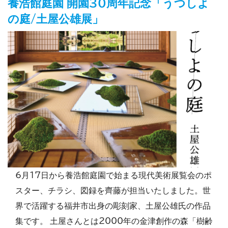
養浩館庭園 開園30周年記念「うつしよ
の庭/土屋公雄展」
6月17日から養浩館庭園で始まる現代美術展覧会のポ
スター、チラシ、図録を齊藤が担当いたしました。世
界で活躍する福井市出身の彫刻家、土屋公雄氏の作品
集です。 土屋さんとは2000年の金津創作の森「樹齢