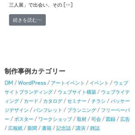
三人展」で出会い、その […]
from 養浩館庭園 開園30周年記念「うつ
続きを読む…
制作事例カテゴリー
DM
/
WordPress
/
アートイベント
/
イベント
/
ウェブ
サイトブランディング
/
ウェブサイト構築
/
ウェブライテ
ィング
/
カード
/
カタログ
/
セミナー
/
チラシ
/
パッケー
ジデザイン
/
パンフレット
/
プランニング
/
フリーペーパ
ー
/
ポスター
/
ワークショップ
/
取材
/
司会
/
図録
/
広告
/
広報紙
/
新聞
/
書籍
/
記念誌
/
講演
/
雑誌