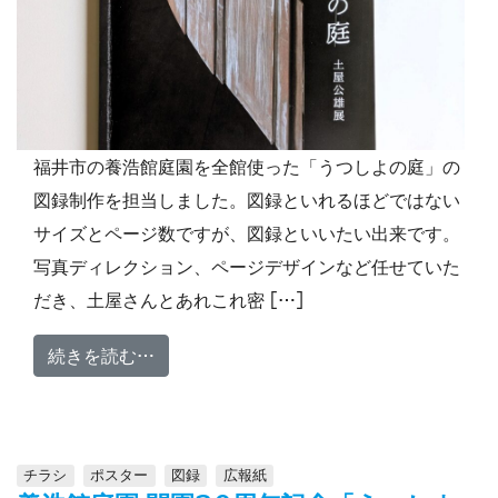
福井市の養浩館庭園を全館使った「うつしよの庭」の
図録制作を担当しました。図録といれるほどではない
サイズとページ数ですが、図録といいたい出来です。
写真ディレクション、ページデザインなど任せていた
だき、土屋さんとあれこれ密 […]
from 【図録】養浩館庭園 開園30周年
続きを読む…
チラシ
ポスター
図録
広報紙