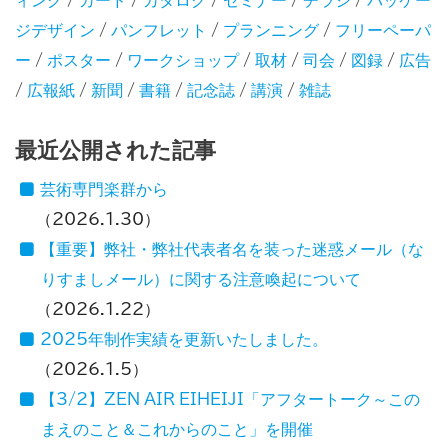
ィング
/
カード
/
カタログ
/
セミナー
/
チラシ
/
パッケー
ジデザイン
/
パンフレット
/
プランニング
/
フリーペーパ
ー
/
ポスター
/
ワークショップ
/
取材
/
司会
/
図録
/
広告
/
広報紙
/
新聞
/
書籍
/
記念誌
/
講演
/
雑誌
最近公開された記事
芸術専門楽群から
2026.1.30
【重要】弊社・弊社代表者名を装った迷惑メール（な
りすましメール）に関する注意喚起について
2026.1.22
2025年制作実績を更新いたしました。
2026.1.5
【3/2】ZEN AIR EIHEIJI「アフタートーク～この
まえのこと＆これからのこと」を開催