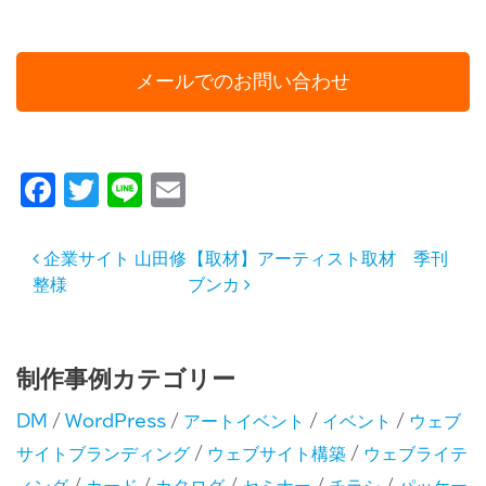
メールでのお問い合わせ
Facebook
Twitter
Line
Email
投稿ナビゲーション
企業サイト 山田修
【取材】アーティスト取材 季刊
整様
ブンカ
制作事例カテゴリー
DM
/
WordPress
/
アートイベント
/
イベント
/
ウェブ
サイトブランディング
/
ウェブサイト構築
/
ウェブライテ