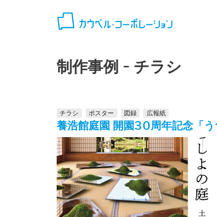
コンテンツへスキップ
制作事例 -
チラシ
チラシ
ポスター
図録
広報紙
養浩館庭園 開園30周年記念「