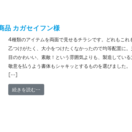
商品 カガセイフン様
4種類のアイテムを両面で見せるチラシです。どれもこれ
乙つけがたく、大小をつけたくなかったので均等配置に。
目のかわいい、素敵！という雰囲気よりも、製造している
敬意を払うよう書体もシャキッとするものを選びました。
[…]
from チラシ そば粉関連・オリジナル商品
続きを読む…