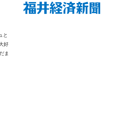
ュと
大好
だま
第2号 カガセイフン様