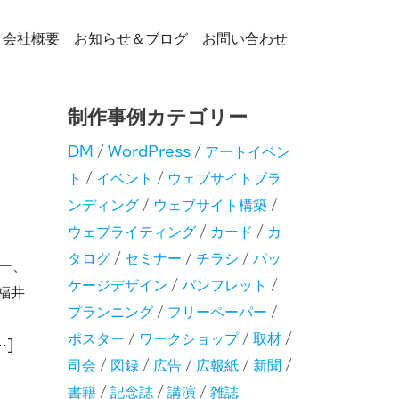
会社概要
お知らせ＆ブログ
お問い合わせ
制作事例カテゴリー
DM
/
WordPress
/
アートイベン
ト
/
イベント
/
ウェブサイトブラ
ンディング
/
ウェブサイト構築
/
ウェブライティング
/
カード
/
カ
タログ
/
セミナー
/
チラシ
/
パッ
ー、
ケージデザイン
/
パンフレット
/
福井
プランニング
/
フリーペーパー
/
ポスター
/
ワークショップ
/
取材
/
…]
司会
/
図録
/
広告
/
広報紙
/
新聞
/
しよの庭/土屋公雄展」
書籍
/
記念誌
/
講演
/
雑誌