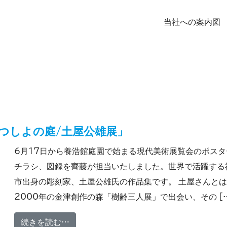
当社への案内図
うつしよの庭/土屋公雄展」
6月17日から養浩館庭園で始まる現代美術展覧会のポスタ
チラシ、図録を齊藤が担当いたしました。世界で活躍する
市出身の彫刻家、土屋公雄氏の作品集です。 土屋さんとは
2000年の金津創作の森「樹齢三人展」で出会い、その [
from 養浩館庭園 開園30周年記念「うつ
続きを読む…