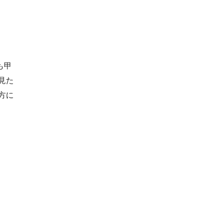
も甲
見た
方に
 カガセイフン様