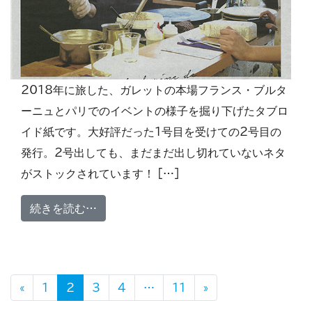
2018年に旅した、ガレットの本場フランス・ブルタ
ーニュとパリでのイベントの様子を掘り下げたタブロ
イド紙です。大好評だった1号目を受けての2号目の
発行。2号出しても、まだまだ出し切れていないネタ
がストックされています！ […]
from タブロイド フランス・ガレット通信
続きを読む…
投稿ナビゲーション
«
1
2
3
4
…
11
»