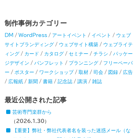
制作事例カテゴリー
DM
/
WordPress
/
アートイベント
/
イベント
/
ウェブ
サイトブランディング
/
ウェブサイト構築
/
ウェブライテ
ィング
/
カード
/
カタログ
/
セミナー
/
チラシ
/
パッケー
ジデザイン
/
パンフレット
/
プランニング
/
フリーペーパ
ー
/
ポスター
/
ワークショップ
/
取材
/
司会
/
図録
/
広告
/
広報紙
/
新聞
/
書籍
/
記念誌
/
講演
/
雑誌
最近公開された記事
芸術専門楽群から
2026.1.30
【重要】弊社・弊社代表者名を装った迷惑メール（な