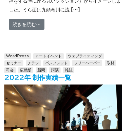
禅をする時に座る丸いクッション）からイメージしま
した。うら面は九頭竜川に流 […]
from ZEN AIR－Artist In Residen
続きを読む…
WordPress
アートイベント
ウェブライティング
セミナー
チラシ
パンフレット
フリーペーパー
取材
司会
広報紙
新聞
講演
雑誌
2022年 制作実績一覧