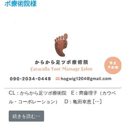
ボ療術院様
CL：からから足ツボ療術院 E：齊藤理子（カウベ
ル・コーポレーション） D：亀田幸恵 […]
from スタンプカード・カルテ からか
続きを読む…